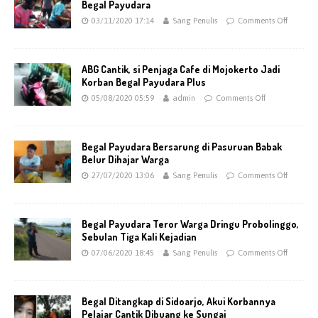
Begal Payudara
03/11/2020 17:14
Sang Penulis
Comments Off
ABG Cantik, si Penjaga Cafe di Mojokerto Jadi
Korban Begal Payudara Plus
05/08/2020 05:59
admin
Comments Off
Begal Payudara Bersarung di Pasuruan Babak
Belur Dihajar Warga
27/07/2020 13:06
Sang Penulis
Comments Off
Begal Payudara Teror Warga Dringu Probolinggo,
Sebulan Tiga Kali Kejadian
07/06/2020 18:45
Sang Penulis
Comments Off
Begal Ditangkap di Sidoarjo, Akui Korbannya
Pelajar Cantik Dibuang ke Sungai