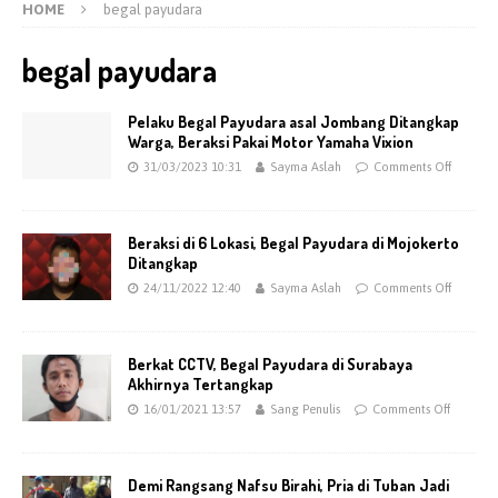
HOME
begal payudara
begal payudara
Pelaku Begal Payudara asal Jombang Ditangkap
Warga, Beraksi Pakai Motor Yamaha Vixion
31/03/2023 10:31
Sayma Aslah
Comments Off
Beraksi di 6 Lokasi, Begal Payudara di Mojokerto
Ditangkap
24/11/2022 12:40
Sayma Aslah
Comments Off
Berkat CCTV, Begal Payudara di Surabaya
Akhirnya Tertangkap
16/01/2021 13:57
Sang Penulis
Comments Off
Demi Rangsang Nafsu Birahi, Pria di Tuban Jadi