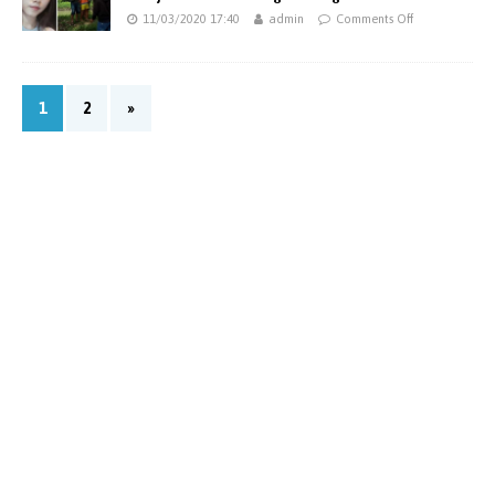
11/03/2020 17:40
admin
Comments Off
1
2
»