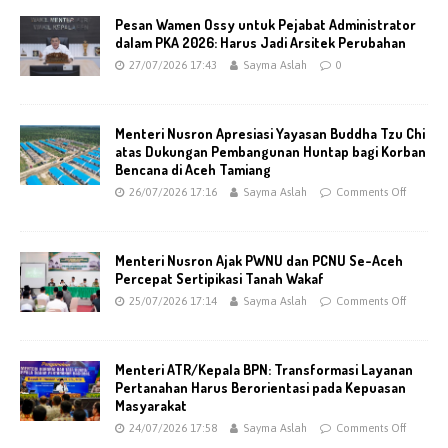
Pesan Wamen Ossy untuk Pejabat Administrator
dalam PKA 2026: Harus Jadi Arsitek Perubahan
27/07/2026 17:43
Sayma Aslah
0
Menteri Nusron Apresiasi Yayasan Buddha Tzu Chi
atas Dukungan Pembangunan Huntap bagi Korban
Bencana di Aceh Tamiang
26/07/2026 17:16
Sayma Aslah
Comments Off
Menteri Nusron Ajak PWNU dan PCNU Se-Aceh
Percepat Sertipikasi Tanah Wakaf
25/07/2026 17:14
Sayma Aslah
Comments Off
Menteri ATR/Kepala BPN: Transformasi Layanan
Pertanahan Harus Berorientasi pada Kepuasan
Masyarakat
24/07/2026 17:58
Sayma Aslah
Comments Off