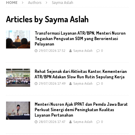
HOME
Authors
Sayma Aslah
Articles by
Sayma Aslah
Transformasi Layanan ATR/BPN, Menteri Nusron
Tegaskan Penguatan SDM yang Berorientasi
Pelayanan
29/07/2026 17:52
Sayma Aslah
0
Rehat Sejenak dari Aktivitas Kantor, Kementerian
ATR/BPN Adakan Slow Run Rutin Sepulang Kerja
29/07/2026 17:49
Sayma Aslah
0
Menteri Nusron Ajak IPPAT dan Pemda Jawa Barat
Perkuat Sinergi demi Peningkatan Kualitas
Layanan Pertanahan
28/07/2026 17:47
Sayma Aslah
0