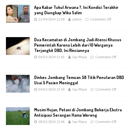
Apa Kabar Tukul Arwana ?, Ini Kondisi Terakhir
yang Diungkap Wika Salim
21/04/2024 11:08
admin
Comments Off
Dua Kecamatan di Jombang Jadi Atensi Khusus
Pemerintah Karena Lebih dari 10 Warganya
Terjangkit DBD, Ini Rinciannya
04/03/2024 13:42
Say Maya
Comments Off
Dinkes Jombang Temuan 58 Titik Penularan DBD
Usai 5 Pasien Meninggal
04/03/2024 13:24
Say Maya
Comments Off
Musim Hujan, Petani di Jombang Bekerja Ekstra
Antisipasi Serangan Hama Wereng
28/02/2024 13:46
Say Maya
Comments Off