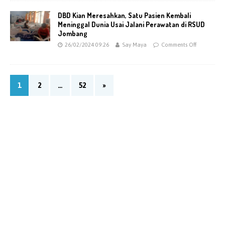
DBD Kian Meresahkan, Satu Pasien Kembali
Meninggal Dunia Usai Jalani Perawatan di RSUD
Jombang
26/02/2024 09:26
Say Maya
Comments Off
1
2
…
52
»