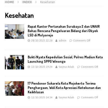
HOME
INDEX
Kesehatan
Kesehatan
Rapat Kantor Pertanahan Surabaya 2 dan UNAIR
Bahas Rencana Pengeluaran Bidang dari Obyek
LSD di Mulyorejo
28/10/2025 22:28
admin
Comments Off
Bukti Nyata Kepedulian Sosial, Polres Madiun Kota
Launching SPPG Winongo
13/10/2025 19:24
Sayma Aslah
Comments Off
17 Pendonor Sukarela Kota Mojokerto Terima
Penghargaan, Wali Kota Apresiasi Ketekunan dan
Keikhlasan
13/10/2025 14:34
Sayma Aslah
Comments Off