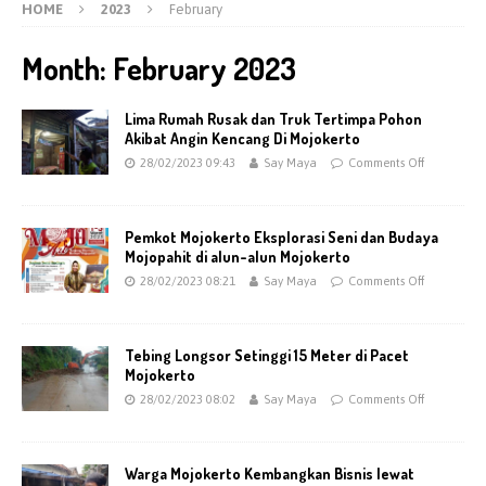
HOME
2023
February
Month:
February 2023
Lima Rumah Rusak dan Truk Tertimpa Pohon
Akibat Angin Kencang Di Mojokerto
28/02/2023 09:43
Say Maya
Comments Off
Pemkot Mojokerto Eksplorasi Seni dan Budaya
Mojopahit di alun-alun Mojokerto
28/02/2023 08:21
Say Maya
Comments Off
Tebing Longsor Setinggi 15 Meter di Pacet
Mojokerto
28/02/2023 08:02
Say Maya
Comments Off
Warga Mojokerto Kembangkan Bisnis lewat