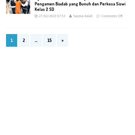
Pengamen Biadab yang Bunuh dan Perkosa Siswi
Kelas 2 SD
27/02/2023 07:53
Sayma Aslah
Comments Off
1
2
…
15
»