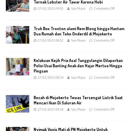
Ternak Lobster Air Tawar Karena Hobi
27/02/2023 09:02
Say Maya
Comments Off
Truk Box Tronton alami Rem Blong hingga Hantam
Dua Rumah dan Toko Onderdil di Mojokerto
27/02/2023 08:52
Say Maya
Comments Off
Kelakuan Kejih Pria Asal Tanggulangin Dilaporkan
Polisi Usai Banting Anak dan Hajar Mertua Hingga
Pingsan
27/02/2023 08:34
Say Maya
Comments Off
Bocah di Mojokerto Tewas Tersengat Listrik Saat
Mencari Ikan Di Saluran Air
27/02/2023 08:16
Say Maya
Comments Off
Nyimak Vonis Mati di PN Mojokerto Untuk