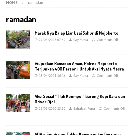
HOME
ramadan
ramadan
Marak Nya Balap Liar Usai Sahur di Mojokerto.
27/03/2023 07:49
Say Maya
Comments Off
Wujudkan Ramadan Aman, Polres Mojokerto
Terjunkan 400 Personil Untuk Aksi Nyata Mesra
13/04/2021 16:16
Say Maya
Comments Off
Aksi Sosial “Titik Koempul” Bareng Kopi Bara dan
Driver Ojol
23/05/2020 13:30
Sahabat Pena
Comments Off
ADV – Songsong Takbir Kemenangan Bersama