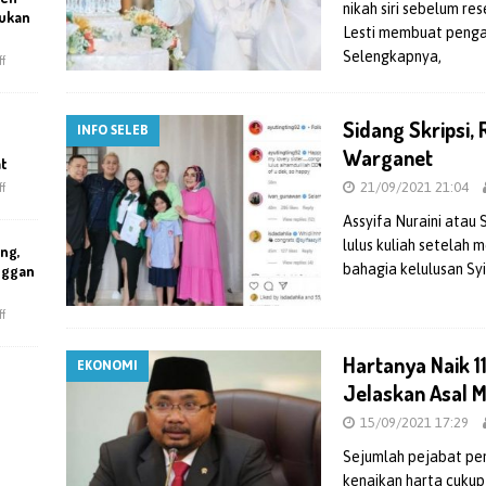
nikah siri sebelum r
ukan
Lesti membuat penga
Selengkapnya,
f
Sidang Skripsi,
INFO SELEB
Warganet
at
21/09/2021 21:04
f
Assyifa Nuraini atau 
lulus kuliah setelah 
ng,
bahagia kelulusan Sy
nggan
f
Hartanya Naik 11
EKONOMI
Jelaskan Asal 
15/09/2021 17:29
Sejumlah pejabat pe
kenaikan harta cukup 