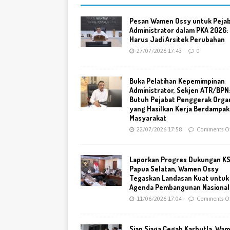
Pesan Wamen Ossy untuk Peja
Administrator dalam PKA 2026:
Harus Jadi Arsitek Perubahan
27/07/2026 17:43
0
Buka Pelatihan Kepemimpinan
Administrator, Sekjen ATR/BPN
Butuh Pejabat Penggerak Organ
yang Hasilkan Kerja Berdampak
Masyarakat
22/07/2026 17:58
Comments Of
Laporkan Progres Dukungan K
Papua Selatan, Wamen Ossy
Tegaskan Landasan Kuat untuk
Agenda Pembangunan Nasional
11/06/2026 17:04
Comments Of
Siap Siaga Cegah Karhutla, Wa