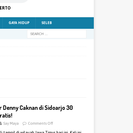
KERTO
GAYA HIDUP
SELEB
er Denny Caknan di Sidoarjo 30
atis!
Say Maya
Comments Off
ampil di wilayah Jawa Timur hari ini. Kali ini,