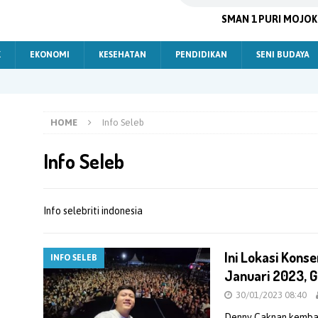
SMAN 1 PURI MOJO
K
EKONOMI
KESEHATAN
PENDIDIKAN
SENI BUDAYA
HOME
Info Seleb
Info Seleb
Info selebriti indonesia
Ini Lokasi Kons
INFO SELEB
Januari 2023, Gr
30/01/2023 08:40
Denny Caknan kembali t