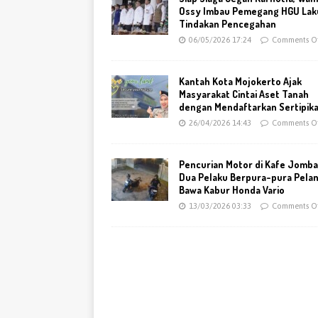
Ossy Imbau Pemegang HGU Lak
Tindakan Pencegahan
06/05/2026 17:24
Comments Of
Kantah Kota Mojokerto Ajak
Masyarakat Cintai Aset Tanah
dengan Mendaftarkan Sertipik
26/04/2026 14:43
Comments Of
Pencurian Motor di Kafe Jomba
Dua Pelaku Berpura-pura Pela
Bawa Kabur Honda Vario
13/03/2026 03:33
Comments Of