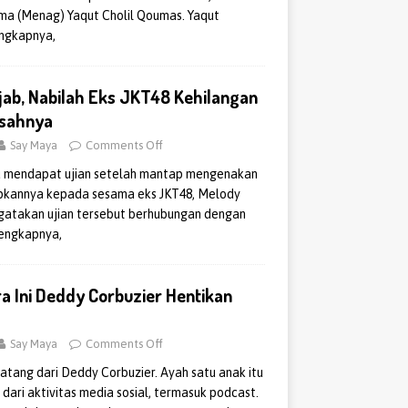
ma (Menag) Yaqut Cholil Qoumas. Yaqut
ngkapnya,
jab, Nabilah Eks JKT48 Kehilangan
Kisahnya
Say Maya
Comments Off
 mendapat ujian setelah mantap mengenakan
kapkannya kepada sesama eks JKT48, Melody
gatakan ujian tersebut berhubungan dengan
engkapnya,
a Ini Deddy Corbuzier Hentikan
Say Maya
Comments Off
tang dari Deddy Corbuzier. Ayah satu anak itu
dari aktivitas media sosial, termasuk podcast.