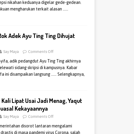
esepsi nikahan keduanya digelar gede-gedean.
kuan mengharukan terkait alasan
……
 Rok Adek Ayu Ting Ting Dihujat
Say Maya
Comments Off
Syifa, adik pedangdut Ayu Ting Ting akhirnya
melewati sidang skripsi di kampusnya. Kabar
ifa ini disampaikan langsung
…… Selengkapnya,
 Kali Lipat Usai Jadi Menag, Yaqut
Muasal Kekayaannya
Say Maya
Comments Off
merintahan disorot lantaran mengalami
drastis di masa pandemi virus Corona, salah