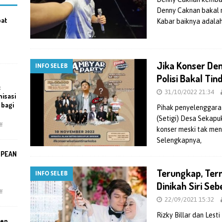
Denny Caknan bakal m
bat
Kabar baiknya adalah
Jika Konser Den
INFO SELEB
Polisi Bakal Ti
:
31/10/2022 21:34
isasi
 bagi
Pihak penyelenggara 
(Setigi) Desa Sekapu
f
konser meski tak men
Selengkapnya,
SPEAN
Terungkap, Tern
INFO SELEB
Dinikah Siri Se
f
22/09/2021 15:32
Rizky Billar dan Lest
men