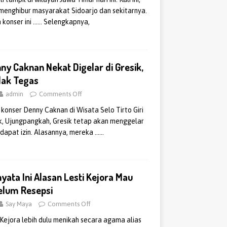
enghibur masyarakat Sidoarjo dan sekitarnya.
 konser ini
…… Selengkapnya,
ny Caknan Nekat Digelar di Gresik,
ndak Tegas
admin
Comments Off
konser Denny Caknan di Wisata Selo Tirto Giri
k, Ujungpangkah, Gresik tetap akan menggelar
dapat izin. Alasannya, mereka
……
yata Ini Alasan Lesti Kejora Mau
belum Resepsi
Say Maya
Comments Off
i Kejora lebih dulu menikah secara agama alias