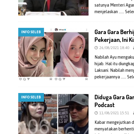
satunya Menteri Aga
menjelaskan
…… Sele
Gara Gara Berhi
INFO SELEB
Pekerjaan, Ini 
26/08/2021 18:40
Nabilah Ayu mengaku
hijab. Hal itu diung
Laksani. Nabilah men
pekerjaannya
…… Sel
Diduga Gara Gar
INFO SELEB
Podcast
11/08/2021 15:51
Kabar mengejutkan da
menyatakan berhenti 