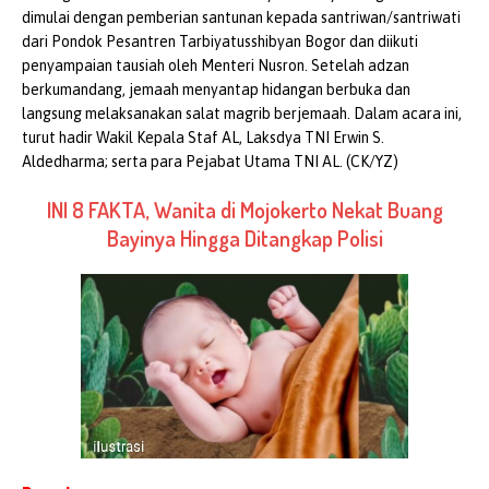
dimulai dengan pemberian santunan kepada santriwan/santriwati
dari Pondok Pesantren Tarbiyatusshibyan Bogor dan diikuti
penyampaian tausiah oleh Menteri Nusron. Setelah adzan
berkumandang, jemaah menyantap hidangan berbuka dan
langsung melaksanakan salat magrib berjemaah. Dalam acara ini,
turut hadir Wakil Kepala Staf AL, Laksdya TNI Erwin S.
Aldedharma; serta para Pejabat Utama TNI AL. (CK/YZ)
INI 8 FAKTA, Wanita di Mojokerto Nekat Buang
Bayinya Hingga Ditangkap Polisi