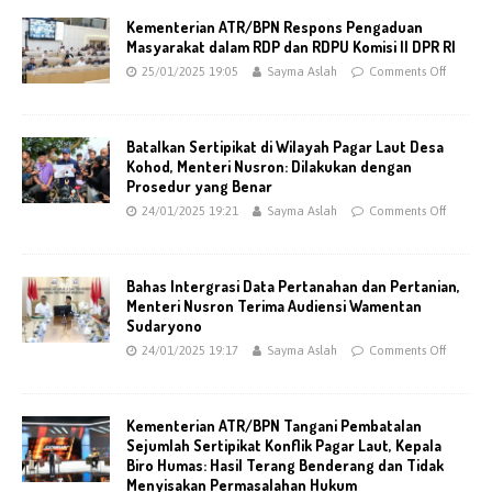
Kementerian ATR/BPN Respons Pengaduan
Masyarakat dalam RDP dan RDPU Komisi II DPR RI
25/01/2025 19:05
Sayma Aslah
Comments Off
Batalkan Sertipikat di Wilayah Pagar Laut Desa
Kohod, Menteri Nusron: Dilakukan dengan
Prosedur yang Benar
24/01/2025 19:21
Sayma Aslah
Comments Off
Bahas Intergrasi Data Pertanahan dan Pertanian,
Menteri Nusron Terima Audiensi Wamentan
Sudaryono
24/01/2025 19:17
Sayma Aslah
Comments Off
Kementerian ATR/BPN Tangani Pembatalan
Sejumlah Sertipikat Konflik Pagar Laut, Kepala
Biro Humas: Hasil Terang Benderang dan Tidak
Menyisakan Permasalahan Hukum