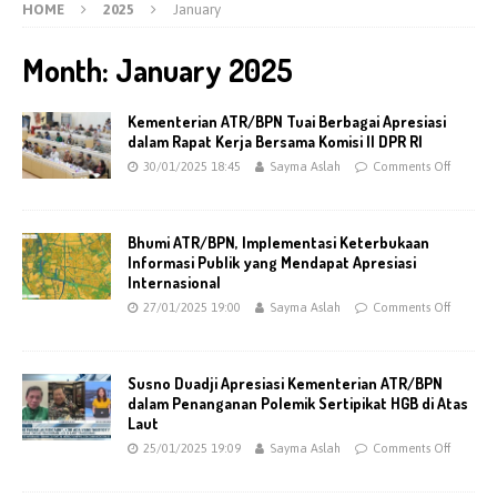
HOME
2025
January
Month:
January 2025
Kementerian ATR/BPN Tuai Berbagai Apresiasi
dalam Rapat Kerja Bersama Komisi II DPR RI
30/01/2025 18:45
Sayma Aslah
Comments Off
Bhumi ATR/BPN, Implementasi Keterbukaan
Informasi Publik yang Mendapat Apresiasi
Internasional
27/01/2025 19:00
Sayma Aslah
Comments Off
Susno Duadji Apresiasi Kementerian ATR/BPN
dalam Penanganan Polemik Sertipikat HGB di Atas
Laut
25/01/2025 19:09
Sayma Aslah
Comments Off