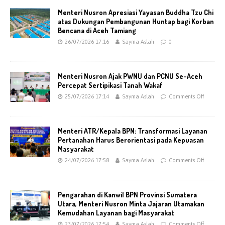
Menteri Nusron Apresiasi Yayasan Buddha Tzu Chi
atas Dukungan Pembangunan Huntap bagi Korban
Bencana di Aceh Tamiang
26/07/2026 17:16
Sayma Aslah
0
Menteri Nusron Ajak PWNU dan PCNU Se-Aceh
Percepat Sertipikasi Tanah Wakaf
25/07/2026 17:14
Sayma Aslah
Comments Off
Menteri ATR/Kepala BPN: Transformasi Layanan
Pertanahan Harus Berorientasi pada Kepuasan
Masyarakat
24/07/2026 17:58
Sayma Aslah
Comments Off
Pengarahan di Kanwil BPN Provinsi Sumatera
Utara, Menteri Nusron Minta Jajaran Utamakan
Kemudahan Layanan bagi Masyarakat
23/07/2026 17:54
Sayma Aslah
Comments Off