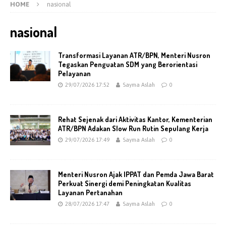
HOME
nasional
nasional
Transformasi Layanan ATR/BPN, Menteri Nusron
Tegaskan Penguatan SDM yang Berorientasi
Pelayanan
29/07/2026 17:52
Sayma Aslah
0
Rehat Sejenak dari Aktivitas Kantor, Kementerian
ATR/BPN Adakan Slow Run Rutin Sepulang Kerja
29/07/2026 17:49
Sayma Aslah
0
Menteri Nusron Ajak IPPAT dan Pemda Jawa Barat
Perkuat Sinergi demi Peningkatan Kualitas
Layanan Pertanahan
28/07/2026 17:47
Sayma Aslah
0