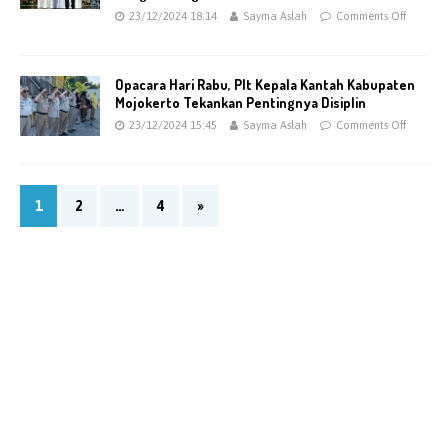
23/12/2024 18:14
Sayma Aslah
Comments Off
Opacara Hari Rabu, Plt Kepala Kantah Kabupaten
Mojokerto Tekankan Pentingnya Disiplin
23/12/2024 15:45
Sayma Aslah
Comments Off
1
2
…
4
»