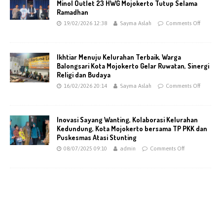
Minol Outlet 23 HWG Mojokerto Tutup Selama
Ramadhan
19/02/2026 12:38
Sayma Aslah
Comments Off
Ikhtiar Menuju Kelurahan Terbaik, Warga
Balongsari Kota Mojokerto Gelar Ruwatan, Sinergi
Religi dan Budaya
16/02/2026 20:14
Sayma Aslah
Comments Off
Inovasi Sayang Wanting, Kolaborasi Kelurahan
Kedundung, Kota Mojokerto bersama TP PKK dan
Puskesmas Atasi Stunting
08/07/2025 09:10
admin
Comments Off