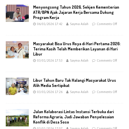
Menyongsong Tahun 2026, Sekjen Kementerian
ATR/BPN Ajak Jajaran Kerja Bersama Dukung
Program Kerja
06/01/2026 17:42
Sayma Aslah
Comments Off
Masyarakat Bisa Urus Roya di Hari Pertama 2026:
Terima Kasih Telah Memberikan Layanan di Hari
Libur
03/01/2026 17:53
Sayma Aslah
Comments Off
Libur Tahun Baru Tak Halangi Masyarakat Urus
Alih Media Sertipikat
03/01/2026 17:26
Sayma Aslah
Comments Off
Jalan Kolaborasi Lintas Instansi Terbuka dari
Reforma Agraria, Jadi Jawaban Penyelesaian
Konflik di Desa Soso
03/01/2026 17:07
Sayma Aslah
Comments Off