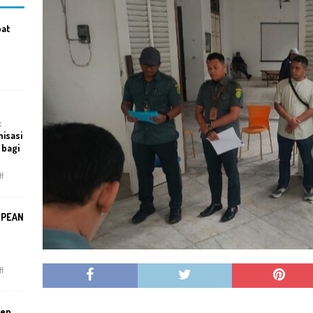
bat
:
isasi
 bagi
f
SPEAN
f
men