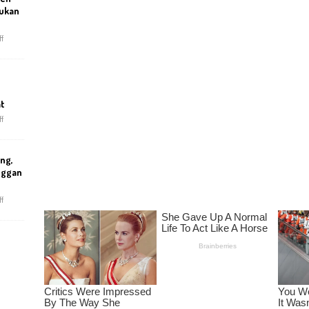
ukan
f
at
f
ng,
nggan
f