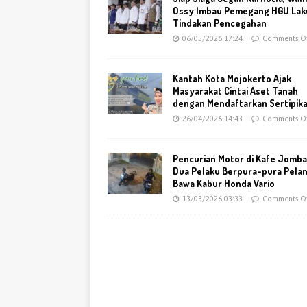
Ossy Imbau Pemegang HGU Lak
Tindakan Pencegahan
06/05/2026 17:24
Comments Of
Kantah Kota Mojokerto Ajak
Masyarakat Cintai Aset Tanah
dengan Mendaftarkan Sertipik
26/04/2026 14:43
Comments Of
Pencurian Motor di Kafe Jomba
Dua Pelaku Berpura-pura Pela
Bawa Kabur Honda Vario
13/03/2026 03:33
Comments Of