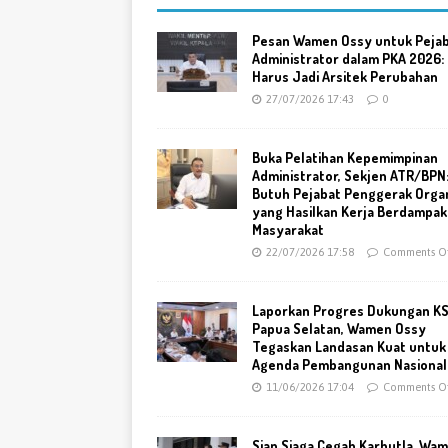
Pesan Wamen Ossy untuk Peja
Administrator dalam PKA 2026:
Harus Jadi Arsitek Perubahan
27/07/2026 17:43
0
Buka Pelatihan Kepemimpinan
Administrator, Sekjen ATR/BPN
Butuh Pejabat Penggerak Organ
yang Hasilkan Kerja Berdampak
Masyarakat
22/07/2026 17:58
Comments Of
Laporkan Progres Dukungan K
Papua Selatan, Wamen Ossy
Tegaskan Landasan Kuat untuk
Agenda Pembangunan Nasional
11/06/2026 17:04
Comments Of
Siap Siaga Cegah Karhutla, Wa