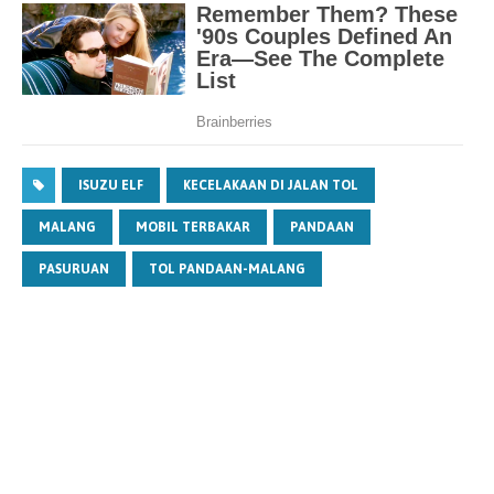
ISUZU ELF
KECELAKAAN DI JALAN TOL
MALANG
MOBIL TERBAKAR
PANDAAN
PASURUAN
TOL PANDAAN-MALANG