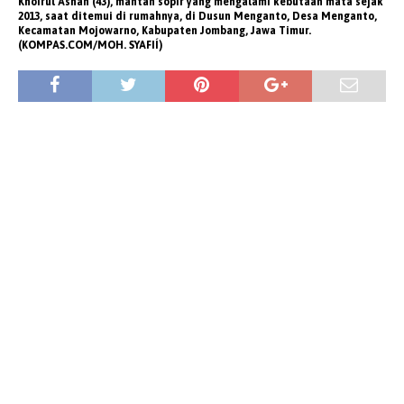
Khoirul Asnan (43), mantan sopir yang mengalami kebutaan mata sejak
2013, saat ditemui di rumahnya, di Dusun Menganto, Desa Menganto,
Kecamatan Mojowarno, Kabupaten Jombang, Jawa Timur.
(KOMPAS.COM/MOH. SYAFIÍ)