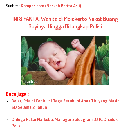
Sunber :
Kompas.com (Naskah Berita Asli)
INI 8 FAKTA, Wanita di Mojokerto Nekat Buang
Bayinya Hingga Ditangkap Polisi
Baca juga :
Bejat, Pria di Kediri Ini Tega Setubuhi Anak Tiri yang Masih
SD Selama 2 Tahun
Diduga Pakai Narkoba, Manager Selebgram DJ IC Diciduk
Polisi