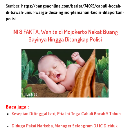
Sumber:
https://bangsaonline.com/berita/74095/cabuli-bocah-
di-bawah-umur-warga-desa-ngino-plemahan-kediri-dilaporkan-
polisi
INI 8 FAKTA, Wanita di Mojokerto Nekat Buang
Bayinya Hingga Ditangkap Polisi
Baca juga :
Kesepian Ditinggal Istri, Pria Ini Tega Cabuli Bocah 5 Tahun
Diduga Pakai Narkoba, Manager Selebgram DJ IC Diciduk