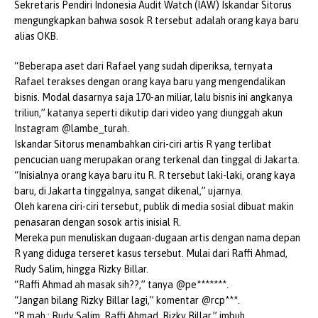
Sekretaris Pendiri Indonesia Audit Watch (IAW) Iskandar Sitorus
mengungkapkan bahwa sosok R tersebut adalah orang kaya baru
alias OKB.
“Beberapa aset dari Rafael yang sudah diperiksa, ternyata
Rafael terakses dengan orang kaya baru yang mengendalikan
bisnis. Modal dasarnya saja 170-an miliar, lalu bisnis ini angkanya
triliun,” katanya seperti dikutip dari video yang diunggah akun
Instagram @lambe_turah.
Iskandar Sitorus menambahkan ciri-ciri artis R yang terlibat
pencucian uang merupakan orang terkenal dan tinggal di Jakarta.
“Inisialnya orang kaya baru itu R. R tersebut laki-laki, orang kaya
baru, di Jakarta tinggalnya, sangat dikenal,” ujarnya.
Oleh karena ciri-ciri tersebut, publik di media sosial dibuat makin
penasaran dengan sosok artis inisial R.
Mereka pun menuliskan dugaan-dugaan artis dengan nama depan
R yang diduga terseret kasus tersebut. Mulai dari Raffi Ahmad,
Rudy Salim, hingga Rizky Billar.
“Raffi Ahmad ah masak sih??,” tanya @pe*******.
“Jangan bilang Rizky Billar lagi,” komentar @rcp***.
“R mah : Rudy Salim, Raffi Ahmad, Rizky Billar,” imbuh