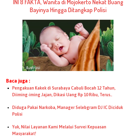
INI 8 FAKTA, Wanita di Mojokerto Nekat Buang
Bayinya Hingga Ditangkap Polisi
Baca juga :
Pengakuan Kakek di Surabaya Cabuli Bocah 12 Tahun,
Diiming-iming Jajan, Dikasi Uang Rp 10 Ribu, Terus..
Diduga Pakai Narkoba, Manager Selebgram DJ IC Diciduk
Polisi
Yuk, Nilai Layanan Kami Melalui Survei Kepuasan
Masyarakat!