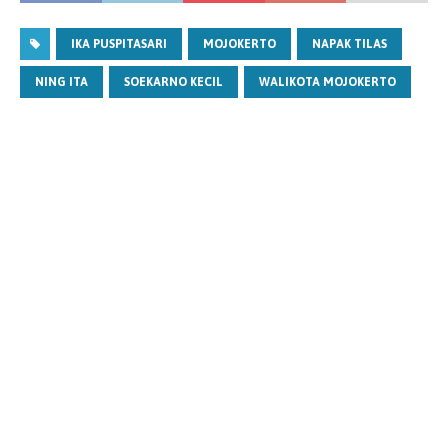
IKA PUSPITASARI
MOJOKERTO
NAPAK TILAS
NING ITA
SOEKARNO KECIL
WALIKOTA MOJOKERTO