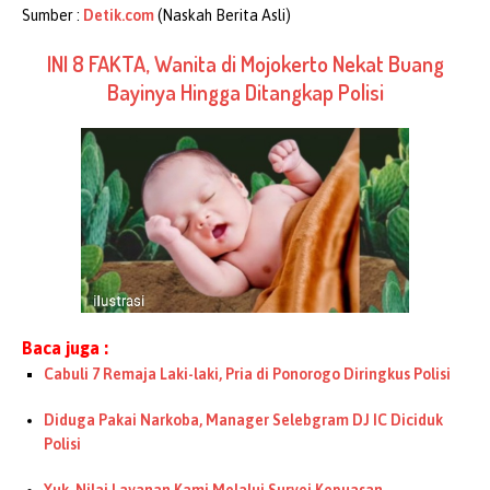
Sumber :
Detik.com
(Naskah Berita Asli)
INI 8 FAKTA, Wanita di Mojokerto Nekat Buang
Bayinya Hingga Ditangkap Polisi
Baca juga :
Cabuli 7 Remaja Laki-laki, Pria di Ponorogo Diringkus Polisi
Diduga Pakai Narkoba, Manager Selebgram DJ IC Diciduk
Polisi
Yuk, Nilai Layanan Kami Melalui Survei Kepuasan