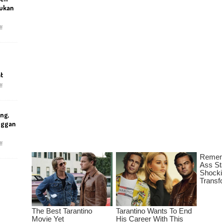
ukan
f
at
f
ng,
nggan
f