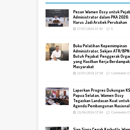
Pesan Wamen Ossy untuk Peja
Administrator dalam PKA 2026:
Harus Jadi Arsitek Perubahan
27/07/2026 17:43
0
Buka Pelatihan Kepemimpinan
Administrator, Sekjen ATR/BPN
Butuh Pejabat Penggerak Organ
yang Hasilkan Kerja Berdampak
Masyarakat
22/07/2026 17:58
Comments Of
Laporkan Progres Dukungan K
Papua Selatan, Wamen Ossy
Tegaskan Landasan Kuat untuk
Agenda Pembangunan Nasional
11/06/2026 17:04
Comments Of
Siap Siaga Cegah Karhutla, Wa