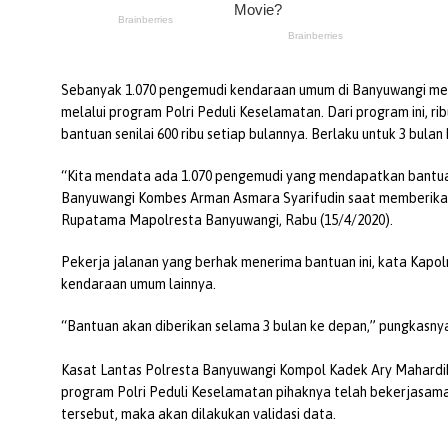
Sebanyak 1.070 pengemudi kendaraan umum di Banyuwangi me
melalui program Polri Peduli Keselamatan. Dari program ini, 
bantuan senilai 600 ribu setiap bulannya. Berlaku untuk 3 bulan
“Kita mendata ada 1.070 pengemudi yang mendapatkan bantuan.
Banyuwangi Kombes Arman Asmara Syarifudin saat memberika
Rupatama Mapolresta Banyuwangi, Rabu (15/4/2020).
Pekerja jalanan yang berhak menerima bantuan ini, kata Kapolres
kendaraan umum lainnya.
“Bantuan akan diberikan selama 3 bulan ke depan,” pungkasny
Kasat Lantas Polresta Banyuwangi Kompol Kadek Ary Mahard
program Polri Peduli Keselamatan pihaknya telah bekerjasama
tersebut, maka akan dilakukan validasi data.