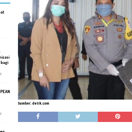
bat
:
isasi
 bagi
f
SPEAN
Sumber: detik.com
f
men