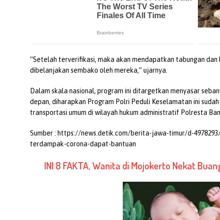
“Setelah terverifikasi, maka akan mendapatkan tabungan dan k
dibelanjakan sembako oleh mereka,” ujarnya.
Dalam skala nasional, program ini ditargetkan menyasar seba
depan, diharapkan Program Polri Peduli Keselamatan ini suda
transportasi umum di wilayah hukum administratif Polresta Ba
Sumber : https://news.detik.com/berita-jawa-timur/d-4978293
terdampak-corona-dapat-bantuan
INI 8 FAKTA, Wanita di Mojokerto Nekat Buan