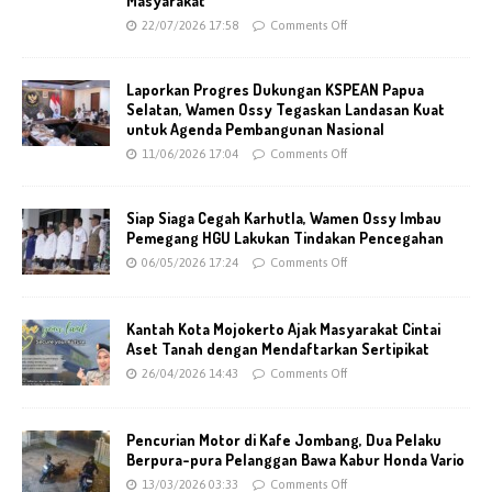
Masyarakat
22/07/2026 17:58
Comments Off
Laporkan Progres Dukungan KSPEAN Papua
Selatan, Wamen Ossy Tegaskan Landasan Kuat
untuk Agenda Pembangunan Nasional
11/06/2026 17:04
Comments Off
Siap Siaga Cegah Karhutla, Wamen Ossy Imbau
Pemegang HGU Lakukan Tindakan Pencegahan
06/05/2026 17:24
Comments Off
Kantah Kota Mojokerto Ajak Masyarakat Cintai
Aset Tanah dengan Mendaftarkan Sertipikat
26/04/2026 14:43
Comments Off
Pencurian Motor di Kafe Jombang, Dua Pelaku
Berpura-pura Pelanggan Bawa Kabur Honda Vario
13/03/2026 03:33
Comments Off